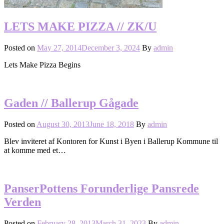
LETS MAKE PIZZA // ZK/U
Posted on
May 27, 2014
December 3, 2024
By
admin
Lets Make Pizza Begins
Gaden // Ballerup Gågade
Posted on
August 30, 2013
June 18, 2018
By
admin
Blev inviteret af Kontoren for Kunst i Byen i Ballerup Kommune til
at komme med et…
PanserPottens Forunderlige Pansrede
Verden
Posted on
February 28, 2013
March 31, 2023
By
admin