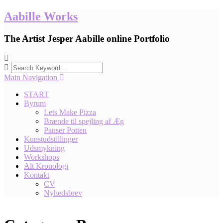
Skip
Aabille Works
to
content
The Artist Jesper Aabille online Portfolio
Main Navigation
START
Byrum
Lets Make Pizza
Brænde til spejling af Æg
Panser Potten
Kunstudstillinger
Udsmykning
Workshops
Alt Kronologi
Kontakt
CV
Nyhedsbrev