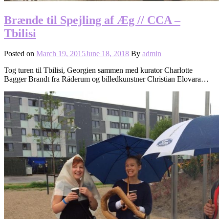
Brænde til Spejling af Æg // CCA –
Tbilisi
Posted on
March 19, 2015
June 18, 2018
By
admin
Tog turen til Tbilisi, Georgien sammen med kurator Charlotte
Bagger Brandt fra Råderum og billedkunstner Christian Elovara…