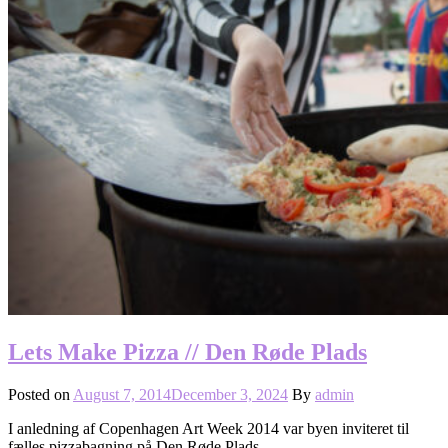
Lets Make Pizza // Den Røde Plads
Posted on
August 7, 2014
December 3, 2024
By
admin
I anledning af Copenhagen Art Week 2014 var byen inviteret til
fælles pizzabagning på Den Røde Plads…