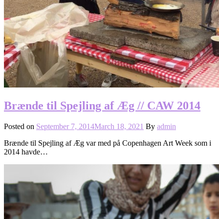
Brænde til Spejling af Æg // CAW 2014
Posted on
September 7, 2014
March 18, 2021
By
admin
Brænde til Spejling af Æg var med på Copenhagen Art Week som i
2014 havde…