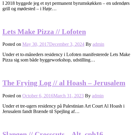
I 2018 byggede jeg et nyt permanent byrumskøkken – en udendørs
grill og mødested – i Høje…
Lets Make Pizza // Lofoten
Posted on
May 30, 2017
December 3, 2024
By
admin
Under et to-måneders residency i Lofoten manifesterede Lets Make
Pizza sig som både byggeworkshop, udstilling…
The Frying Log // al Hoash – Jerusalem
Posted on
October 6, 2016
March 31, 2023
By
admin
Under et tre-ugers residency på Palestinian Art Court Al Hoash i
Jerusalem fandt Brænde til Spejling af…
Slangen // Crosscuts – Alt_cph16