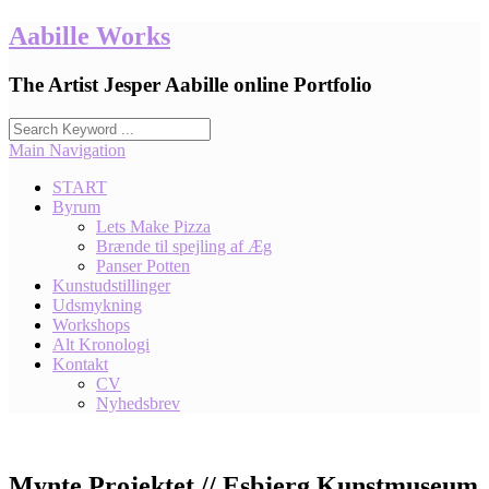
Skip
Aabille Works
to
content
The Artist Jesper Aabille online Portfolio
Main Navigation
START
Byrum
Lets Make Pizza
Brænde til spejling af Æg
Panser Potten
Kunstudstillinger
Udsmykning
Workshops
Alt Kronologi
Kontakt
CV
Nyhedsbrev
Mynte Projektet // Esbjerg Kunstmuseum