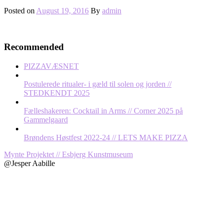
Posted on
August 19, 2016
By
admin
Recommended
PIZZAVÆSNET
Postulerede ritualer- i gæld til solen og jorden //
STEDKENDT 2025
Fælleshakeren: Cocktail in Arms // Corner 2025 på
Gammelgaard
Brøndens Høstfest 2022-24 // LETS MAKE PIZZA
Post
Mynte Projektet // Esbjerg Kunstmuseum
@Jesper Aabille
navigation