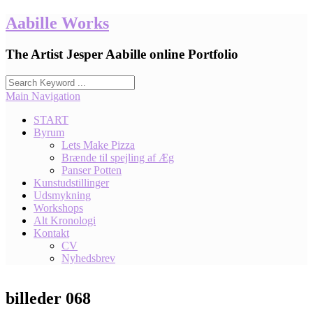
Skip
Aabille Works
to
content
The Artist Jesper Aabille online Portfolio
Main Navigation
START
Byrum
Lets Make Pizza
Brænde til spejling af Æg
Panser Potten
Kunstudstillinger
Udsmykning
Workshops
Alt Kronologi
Kontakt
CV
Nyhedsbrev
billeder 068