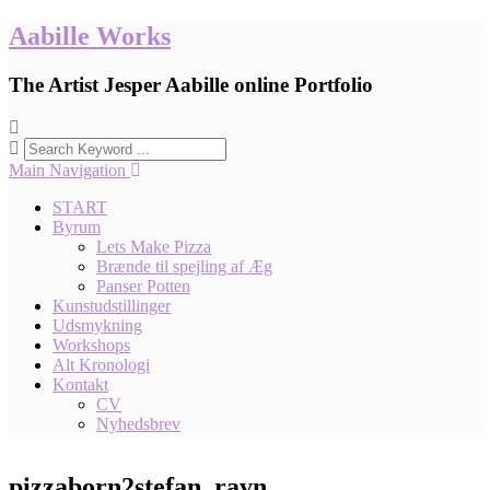
Skip
Aabille Works
to
content
The Artist Jesper Aabille online Portfolio
Main Navigation
START
Byrum
Lets Make Pizza
Brænde til spejling af Æg
Panser Potten
Kunstudstillinger
Udsmykning
Workshops
Alt Kronologi
Kontakt
CV
Nyhedsbrev
pizzaborn2stefan_ravn