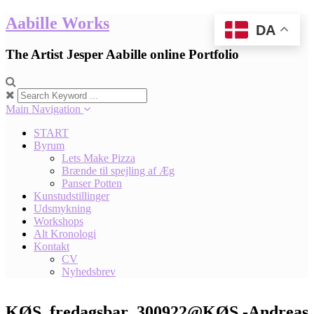
Skip
Aabille Works
DA
to
content
The Artist Jesper Aabille online Portfolio
Main Navigation
START
Byrum
Lets Make Pizza
Brænde til spejling af Æg
Panser Potten
Kunstudstillinger
Udsmykning
Workshops
Alt Kronologi
Kontakt
CV
Nyhedsbrev
KØS_fredagsbar_300922@KØS -Andreas